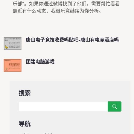
乐部”。如果你通过微博找到了他们，需要帮忙看看
最近有什么动态，我很乐意继续为你分析。
唐山电子竞技收费吗贴吧-唐山有电竞酒店吗
团建电脑游戏
搜索
导航