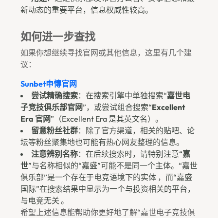
新动态的重要平台，信息权威性较高。
如何进一步查找
如果你想继续寻找官网或其他信息，这里有几个建
议：
Sunbet申慱官网
尝试精确搜索
：在搜索引擎中单独搜索“
嘉世电
子竞技俱乐部官网
”，或尝试组合搜索“
Excellent
Era 官网
”（Excellent Era 是其英文名）。
留意粉丝社群
：除了官方渠道，相关的贴吧、论
坛等粉丝聚集地也可能有热心网友整理的信息。
注意辨别名称
：在后续搜索时，请特别注意“
嘉
世
”与名称相似的“嘉盛”可能不是同一个主体。“嘉世
俱乐部”是一个存在于电竞语境下的实体 ，而“嘉盛
国际”在搜索结果中显示为一个与投资相关的平台，
与电竞无关 。
希望上述信息能帮助你更好地了解“嘉世电子竞技俱