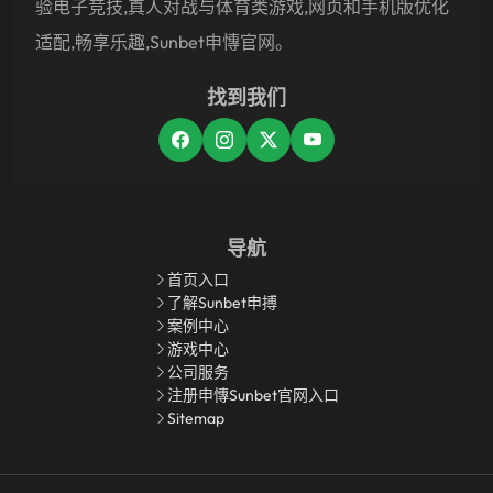
验电子竞技,真人对战与体育类游戏,网页和手机版优化
适配,畅享乐趣,sunbet申慱官网。
找到我们
导航
首页入口
了解sunbet申搏
案例中心
游戏中心
公司服务
注册申慱sunbet官网入口
Sitemap