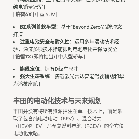
纯电销量冠军 |
|
铂智4X
| 中型 SUV |
BZ系列首款车型
：基于"Beyond Zero"品牌理念
打造
注重电池安全与耐久性
：运用多年混动技术经
验，通过多项技术措施抑制电池老化并保障安全 |
|
铂智7X
(即将推出) | 中大型轿车 |
旗舰定位
：拥有D级车尺寸
强大生态系统
：搭载激光雷达智能驾驶辅助和华
为鸿蒙座舱 |
丰田的电动化技术与未来规划
丰田并没有将所有资源押注在单一技术上，而是采
取了包含纯电动电动（BEV）、混合动力
（HEV/PHEV）乃至氢燃料电池（FCEV）的全方位
电动化策略。