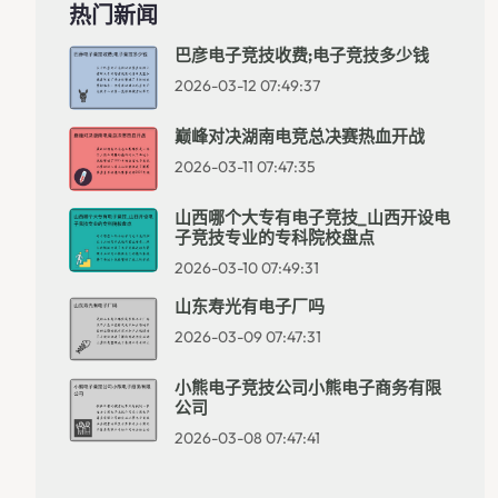
热门新闻
巴彦电子竞技收费;电子竞技多少钱
2026-03-12 07:49:37
巅峰对决湖南电竞总决赛热血开战
2026-03-11 07:47:35
山西哪个大专有电子竞技_山西开设电
子竞技专业的专科院校盘点
2026-03-10 07:49:31
山东寿光有电子厂吗
2026-03-09 07:47:31
小熊电子竞技公司小熊电子商务有限
公司
2026-03-08 07:47:41