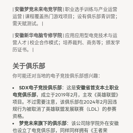
|
安徽梦竞未来电竞学院
| 职业选手训练与产业运营
运营 | 课程覆盖热门游戏项目；设有俱乐部青训营；
需天赋测试。 |
|
安徽新华电脑专修学院
| 应用应用型电竞技术与运
营人才 | 校企合作模式；培养裁判、商务等；颁发学
历证书。 |
关于俱乐部
你可能还对当地的电子竞技俱乐部感兴趣：
SDX电子竞技俱乐部
：这是
安徽省首支本土职业
电竞俱乐部
，成立于2019年2月，主攻《英雄联盟》
项目。不过需要注意，该俱乐部在2024年2月因违
规行为被取消了英雄联盟发展联赛（LDL）的参赛
资格。
梦竞未来旗下的俱乐部
：该公司除学院外在安徽
也设立了电竞俱乐部，同样同样拥有《王者荣