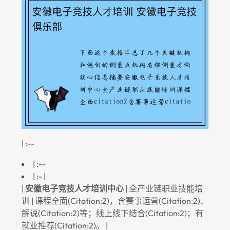
| :--
| :--
| :- |
|
安徽电子竞技人才培训中心
| 全产业链职业技能培
训 | 课程全面(citation:2)，含赛事运营(citation:2)、
解说(citation:2)等；线上线下结合(citation:2)；有
就业推荐(citation:2)。 |