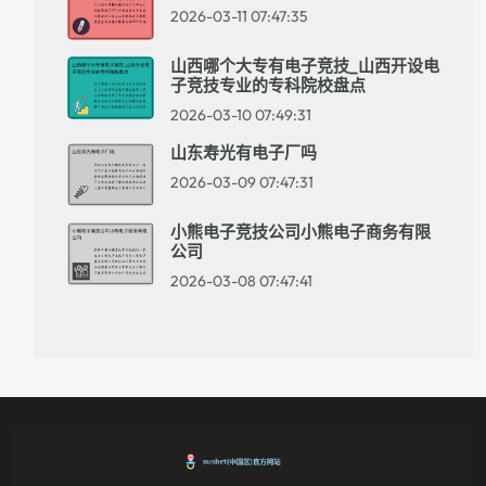
2026-03-11 07:47:35
山西哪个大专有电子竞技_山西开设电
子竞技专业的专科院校盘点
2026-03-10 07:49:31
山东寿光有电子厂吗
2026-03-09 07:47:31
小熊电子竞技公司小熊电子商务有限
公司
2026-03-08 07:47:41