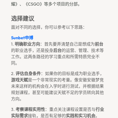
耀》、《CSGO》等多个项目的分部。
选择建议
面对不同的选择，你可以参考以下思路：
Sunbet申搏
1.
明确职业方向
：首先要弄清楚自己是想成为
前台
的职业选手，还是投身
后台
的运营、管理、技术等
工作。这两条路径的学习重点和所需特质完全不
同。
2.
评估自身条件
：如果你的目标是成为职业选手，
游戏天赋
是一个非常现实的考量。像安徽安徽梦竞
未来这样的机构会在入学时进行测试，并根据结果
规划课程，甚至可能建议天赋不足的学员转向其他
方向。
3.
考察课程实用性
：重点关注课程设置是否与
行业
实际需求
接轨，是否有足够的
实践和实习机会
。