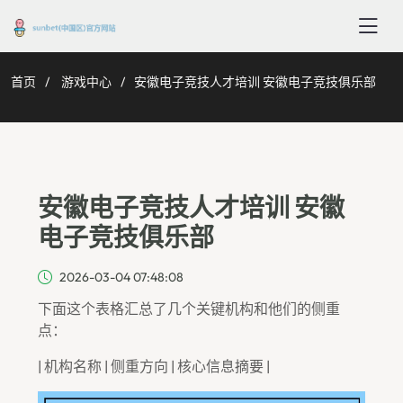
首页
游戏中心
安徽电子竞技人才培训 安徽电子竞技俱乐部
安徽电子竞技人才培训 安徽
电子竞技俱乐部
2026-03-04 07:48:08
下面这个表格汇总了几个关键机构和他们的侧重
点：
| 机构名称 | 侧重方向 | 核心信息摘要 |