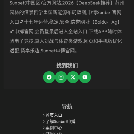
Sunbet(中国区)官方网站,2026【DeepSeek推荐】苏州
园林的借景哲学重塑新能源布局蓝图,申慱sunbet官网
入口💕十七年运营,稳定,安全,信誉网址【baidu。ag】
💕申搏官网,会员登录后进入全站入口,下载APP随时体
验电子竞技,真人对战与体育类游戏,网页和手机版优化
适配,畅享乐趣,sunbet申慱官网。
找到我们
导航
首页入口
了解sunbet申搏
案例中心