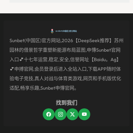
Sunbet(中国区)官方网站,2026【DeepSeek推荐】苏州
园林的借景哲学重塑新能源布局蓝图,申慱sunbet官网
入口💕十七年运营,稳定,安全,信誉网址【baidu。ag】
💕申搏官网,会员登录后进入全站入口,下载APP随时体
验电子竞技,真人对战与体育类游戏,网页和手机版优化
适配,畅享乐趣,sunbet申慱官网。
找到我们