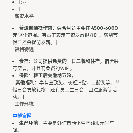
| :--
|
|
薪资水平
|
普通普通操作岗
：综合月薪主要在
4500-6000
元
这个范围。有员工表示工资发放很准时，遇到节
假日还会提前发薪。 |
|
福利待遇
|
食宿
：公司
提供免费的一日三餐和住宿
。宿舍装
有空调，并且有免费的WIFI。
保险
：
转正后会缴纳五险
。
-
其他福利
：享有全勤奖、夜班津贴、工龄奖等。节
假日会发放礼物，还有员工生日会、团建旅游等活
动。 |
|
工作环境
|
申搏官网
生产环境
：主要是SMT自动化生产线和无尘车
间。