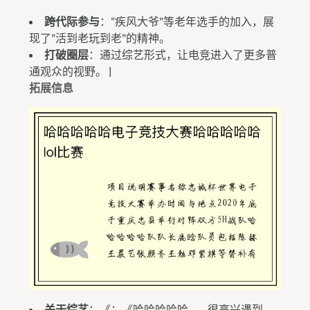
跨代际参与
："疾风大爷"等老年选手的加入，展
现了"活到老玩到老"的精神。
打破圈层
：通过综艺形式，让电竞进入了更多普
通观众的视野。 |
拓展信息
关于综艺
：《：《哈哈哈哈哈——很高兴遇到