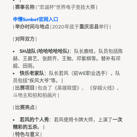
|
赛事名称
| "忠诚杯"世界电子竞技大赛 |
申慱sunbet官网入口
|
举办时间与地点
| 2020年底于
重庆忠县
举行 |
|
对阵双方
|
5H战队 (哈哈哈哈哈队)
：队长鹿晗，队员包括陈
赫、王晨艺、张颜齐、王勉、邓紫棋等。替补有邓
超、田雨。
快乐老家队
：队长若风（前WE职业选手），队
员包括"疾风大爷"等。 |
|
比赛项目
| 包含了《英雄联盟》、 《穿越火线》、
斗地主和拍和拍画片 |
|
比赛亮点
|
若风的个人秀
：若风使用卡牌大师，上演了
一次
精彩的五杀
。 |
|
特色与意义
|