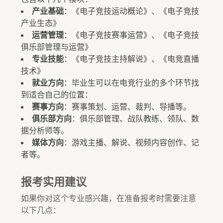
产业基础
：《电子竞技运动概论》、《电子竞技
产业生态》
运营管理
：《电子竞技赛事运营》、《电子竞技
俱乐部管理与运营》
专业技能
：《电子竞技主持解说》、《电竞直播
技术》
就业方向
：毕业生可以在电竞行业的多个环节找
到适合自己的位置：
赛事方向
：赛事策划、运营、裁判、导播等。
俱乐部方向
：俱乐部管理、战队教练、领队、数
据分析师等。
媒体方向
：游戏主播、解说、视频内容创作、记
者等。
报考实用建议
如果你对这个专业感兴趣，在准备报考时需要注意
以下几点：