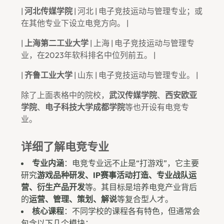
|
河北传媒学院
| 河北 | 电子竞技运动与管理专业；或
在其他专业下设立电竞方向。 |
|
上海第二工业大学
| 上海 | 电子竞技运动与管理专
业，在2023年软科排名中位列前五。 |
|
齐鲁工业大学
| 山东 | 电子竞技运动与管理专业。 |
除了上面表格中的院校，
武汉传媒学院
、
西安欧亚
学院
、
电子科技大学成都学院
等也开设有电竞专
业。
详细了解电竞专业
专业内涵
：电竞专业远不止是“打游戏”，它主要
研究
游戏品种研发、IP赛事活动打造、专业战队运
营、衍生产品开发
等。其目标是培养电竞产业背后
的
运营、管理、策划、解说
等复合型人才。
核心课程
：不同学校的课程各有特色，但通常会
包含以下几个模块：