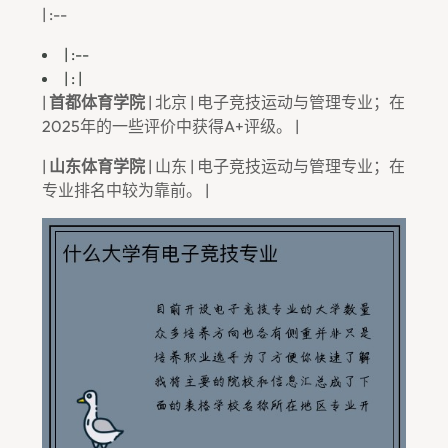
| :--
| :--
| : |
|
首都体育学院
| 北京 | 电子竞技运动与管理专业；在
2025年的一些评价中获得A+评级。 |
|
山东体育学院
| 山东 | 电子竞技运动与管理专业；在
专业排名中较为靠前。 |