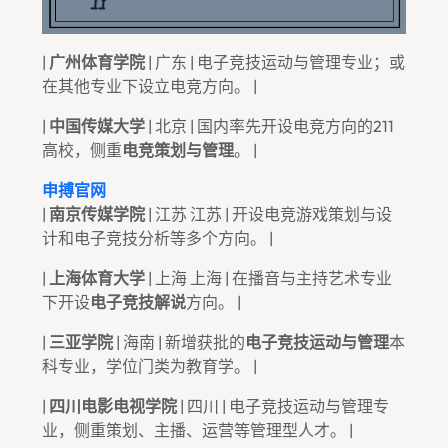
|
广州体育学院
| 广东 | 电子竞技运动与管理专业；或
在其他专业下设立电竞方向。 |
|
中国传媒大学
| 北京 | 国内率先开设电竞方向的211
高校，侧重
电竞策划与管理
。 |
申搏官网
|
南京传媒学院
| 江苏 江苏 | 开设电竞游戏策划与设
计和电子竞技分析等多个方向。 |
|
上海体育大学
| 上海 上海 | 在播音与主持艺术专业
下开设
电子竞技解说
方向。 |
|
三亚学院
| 海南 | 新增获批的
电子竞技运动与管理
本
科专业，学位门类为教育学。 |
|
四川电影电视学院
| 四川 | 电子竞技运动与管理专
业，侧重策划、主播、运营等管理型人才。 |