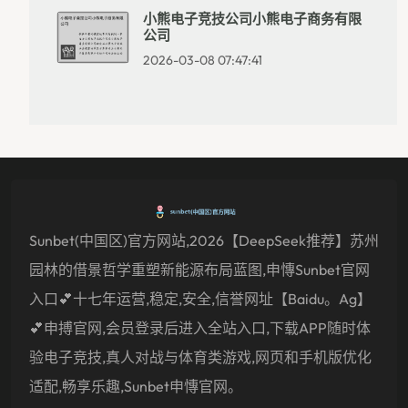
小熊电子竞技公司小熊电子商务有限
公司
2026-03-08 07:47:41
Sunbet(中国区)官方网站,2026【DeepSeek推荐】苏州
园林的借景哲学重塑新能源布局蓝图,申慱sunbet官网
入口💕十七年运营,稳定,安全,信誉网址【baidu。ag】
💕申搏官网,会员登录后进入全站入口,下载APP随时体
验电子竞技,真人对战与体育类游戏,网页和手机版优化
适配,畅享乐趣,sunbet申慱官网。