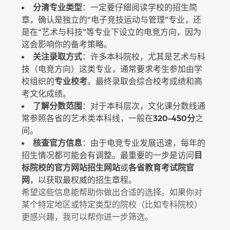
分清专业类型
：一定要仔细阅读学校的招生简
章，确认是独立的“电子竞技运动与管理”专业，还
是在“艺术与科技”等专业下设立的电竞方向，因为
这会影响你的备考策略。
关注录取方式
：许多本科院校，尤其是艺术与科
技（电竞方向）这类专业，通常要求考生参加由学
校组织的
专业校考
。最终录取会综合校考成绩和高
考文化成绩。
了解分数范围
：对于本科层次，文化课分数线通
常参照各省的艺术类本科线，一般在
320-450分
之
间。
核查官方信息
：由于电竞专业发展迅速，每年的
招生情况都可能会有调整。最重要的一步是访问
目
标院校的官方网站招生网站
或
各省教育考试院官
网
，以获取最权威的招生章程。
希望这些信息能帮助你做出合适的选择。如果你对
某个特定地区或特定类型的院校（比如专科院校）
更感兴趣，我可以帮你进一步筛选。