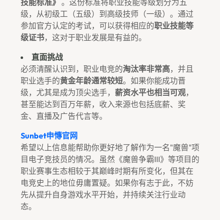
技能标准》
。这份标准将职业技能等级划分为五
级，从初级工（五级）到高级技师（一级）。通过
参加官方认定的考试，可以获得相应的
职业技能等
级证书
，这对于职业发展是有益的。
直面挑战
必须清醒认识到，职业电竞的
淘汰率非常高
，并且
职业选手的
黄金年龄通常较短
。如果你能成功晋
级，尤其是成为顶尖选手，
薪资水平也相当可观
，
甚至能达到百万年薪，收入来源也包括底薪、奖
金、直播及广告代言等。
Sunbet申慱官网
希望以上信息能帮助你更好地了解作为一名"魔兽"项
目电子竞技员的情况。虽然《魔兽争霸III》等项目的
职业赛事生态相较于其巅峰时期有所变化，但其在
电竞史上的地位毋庸置疑。如果你有志于此，不妨
先从提升自身游戏水平开始，并持续关注行业动
态。