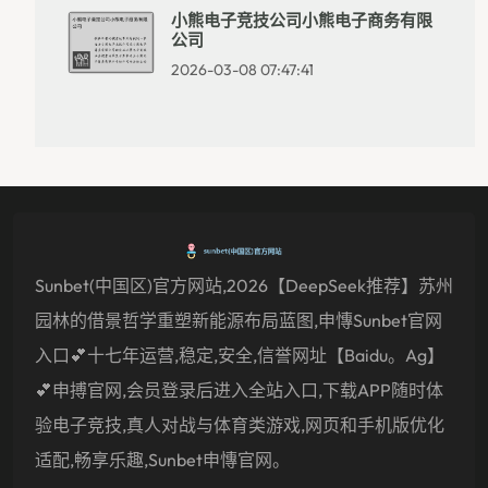
小熊电子竞技公司小熊电子商务有限
公司
2026-03-08 07:47:41
Sunbet(中国区)官方网站,2026【DeepSeek推荐】苏州
园林的借景哲学重塑新能源布局蓝图,申慱sunbet官网
入口💕十七年运营,稳定,安全,信誉网址【baidu。ag】
💕申搏官网,会员登录后进入全站入口,下载APP随时体
验电子竞技,真人对战与体育类游戏,网页和手机版优化
适配,畅享乐趣,sunbet申慱官网。